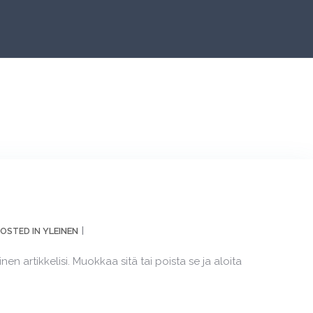
YLEINEN
OSTED IN
 artikkelisi. Muokkaa sitä tai poista se ja aloita