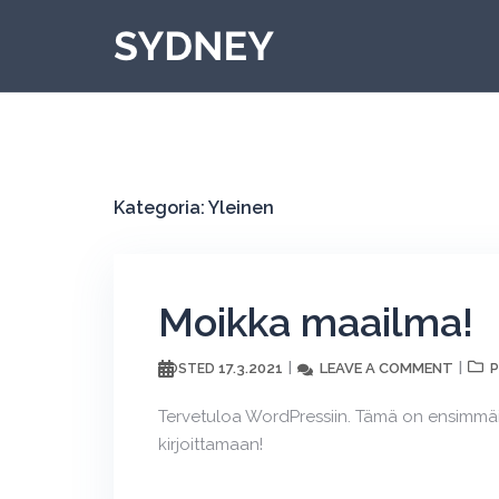
Skip
to
content
Kategoria:
Yleinen
Moikka maailma!
17.3.2021
LEAVE A COMMENT
POSTED
P
Tervetuloa WordPressiin. Tämä on ensimmäinen
kirjoittamaan!